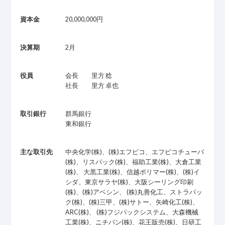
資本金
20,000,000円
決算期
2月
役員
会長 里方 稔
社長 里方 卓也
取引銀行
群馬銀行
東和銀行
主な取引先
中央化学(株)、(株)エフピコ、エフピコチューバ
(株)、リスパック(株)、福助工業(株)、大倉工業
(株)、 大黒工業(株)、信越ポリマー(株)、(株)イ
シダ、東京サラヤ(株)、大阪シーリング印刷
(株)、(株)アベシン、 (株)丸善化工、ストラパッ
ク(株)、(株)三甲、(株)サトー、矢崎化工(株)、
ARC(株)、 (株)フジパックシステム、大森機械
工業(株)、ニチバン(株)、花王販売(株)、日研工