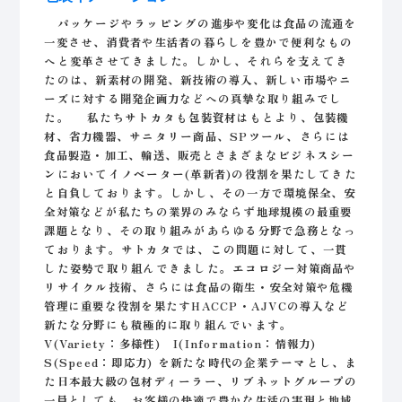
パッケージやラッピングの進歩や変化は食品の流通を
一変させ、消費者や生活者の暮らしを豊かで便利なもの
へと変革させてきました。しかし、それらを支えてき
たのは、新素材の開発、新技術の導入、新しい市場やニ
ーズに対する開発企画力などへの真摯な取り組みでし
た。 私たちサトカタも包装資材はもとより、包装機
材、省力機器、サニタリー商品、SPツール、さらには
食品製造・加工、輸送、販売とさまざまなビジネスシー
ンにおいてイノベーター(革新者)の役割を果たしてきた
と自負しております。しかし、その一方で環境保全、安
全対策などが私たちの業界のみならず地球規模の最重要
課題となり、その取り組みがあらゆる分野で急務となっ
ております。サトカタでは、この問題に対して、一貫
した姿勢で取り組んできました。エコロジー対策商品や
リサイクル技術、さらには食品の衛生・安全対策や危機
管理に重要な役割を果たすHACCP・AJVCの導入など
新たな分野にも積極的に取り組んでいます。
V(Variety：多様性) I(Information：情報力)
S(Speed：即応力) を新たな時代の企業テーマとし、ま
た日本最大級の包材ディーラー、リブネットグループの
一員としても、お客様の快適で豊かな生活の実現と地域