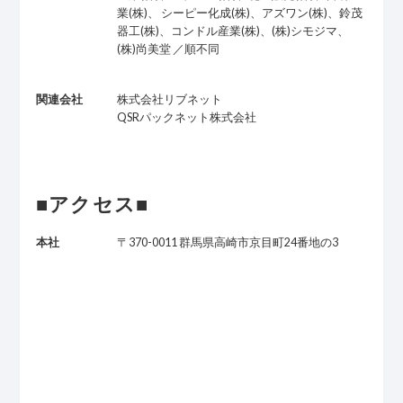
業(株)、 シーピー化成(株)、アズワン(株)、鈴茂
器工(株)、コンドル産業(株)、(株)シモジマ、
(株)尚美堂 ／順不同
関連会社
株式会社リブネット
QSRパックネット株式会社
■アクセス■
本社
〒370-0011 群馬県高崎市京目町24番地の3